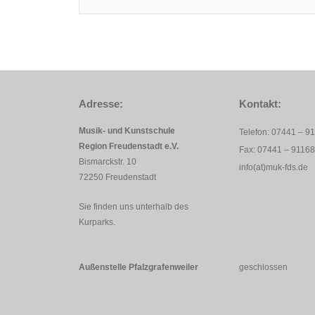
Adresse:
Kontakt:
Musik- und Kunstschule
Telefon: 07441 – 9
Region Freudenstadt e.V.
Fax: 07441 – 9116
Bismarckstr. 10
info(at)muk-fds.de
72250 Freudenstadt
Sie finden uns unterhalb des
Kurparks.
Außenstelle Pfalzgrafenweiler
geschlossen