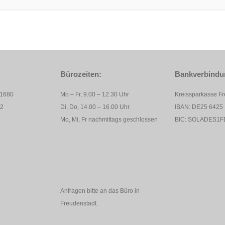
Bürozeiten:
Bankverbindu
11680
Mo – Fr, 9.00 – 12.30 Uhr
Kreissparkasse F
82
Di, Do, 14.00 – 16.00 Uhr
IBAN: DE25 6425 
Mo, Mi, Fr nachmittags geschlossen
BIC: SOLADES1F
Anfragen bitte an das Büro in
Freudenstadt.