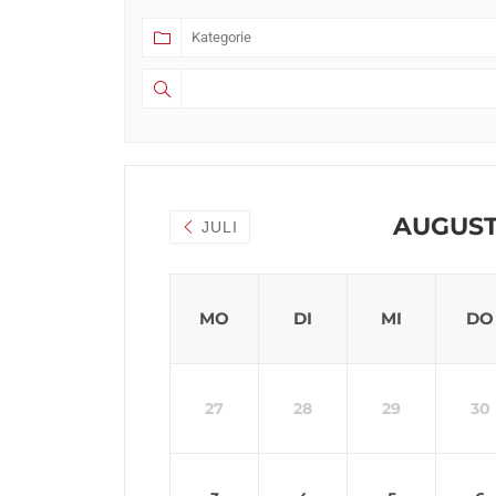
AUGUST
JULI
MO
DI
MI
DO
27
28
29
30