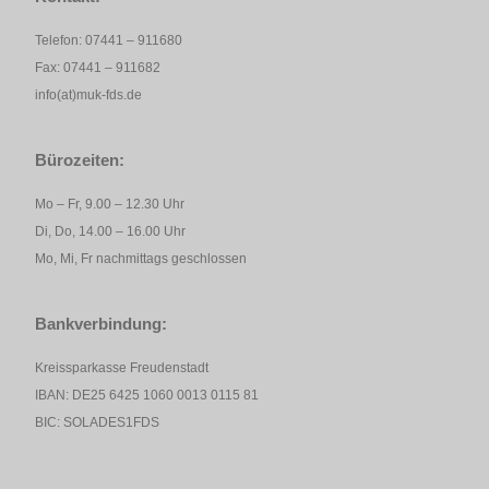
Telefon: 07441 – 911680
Fax: 07441 – 911682
info(at)muk-fds.de
Bürozeiten:
Mo – Fr, 9.00 – 12.30 Uhr
Di, Do, 14.00 – 16.00 Uhr
Mo, Mi, Fr nachmittags geschlossen
Bankverbindung:
Kreissparkasse Freudenstadt
IBAN: DE25 6425 1060 0013 0115 81
BIC: SOLADES1FDS