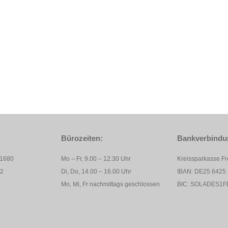
Bürozeiten:
Bankverbindu
11680
Mo – Fr, 9.00 – 12.30 Uhr
Kreissparkasse F
82
Di, Do, 14.00 – 16.00 Uhr
IBAN: DE25 6425 
Mo, Mi, Fr nachmittags geschlossen
BIC: SOLADES1F