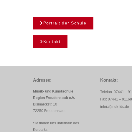
Portrait der Schule
Kontakt
Adresse:
Kontakt:
Musik- und Kunstschule
Telefon: 07441 – 9
Region Freudenstadt e.V.
Fax: 07441 – 9116
Bismarckstr. 10
info(at)muk-fds.de
72250 Freudenstadt
Sie finden uns unterhalb des
Kurparks.