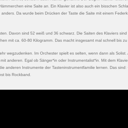
Hämmerchen eine Saite an. Ein Klavier ist also auch ein bisschen Schl
nders. Da wurde beim Drücken der Taste die Saite mit einem Federkiel
asten. Davon sind 52 weiß und 36 schwarz. Die Saiten des Klaviers sin
 ziehen mit ca. 60-80 Kilogramm. Das macht insgesamt mal schnell bis z
 mehr wegzudenken. Im Orchester spielt es selten, wenn dann als Solis
t anderen. Egal ob Sänger*in oder Instrumentalist*in. Mit dem Klavi
t die anderen Instrumente der Tasteninstrumentfamilie lernen. Das sin
nst bis Rockband.