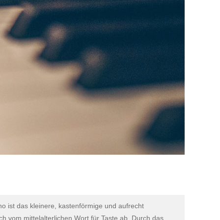
ino ist das kleinere, kastenförmige und aufrecht
ich vom mittelalterlichen Wort für Taste ab. Durch das