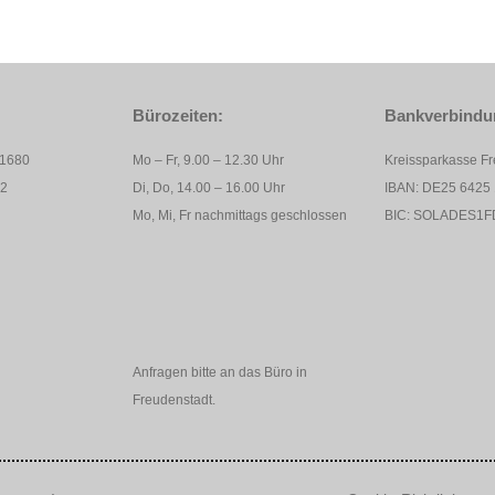
Bürozeiten:
Bankverbindu
11680
Mo – Fr, 9.00 – 12.30 Uhr
Kreissparkasse F
82
Di, Do, 14.00 – 16.00 Uhr
IBAN: DE25 6425 
Mo, Mi, Fr nachmittags geschlossen
BIC: SOLADES1F
Anfragen bitte an das Büro in
Freudenstadt.