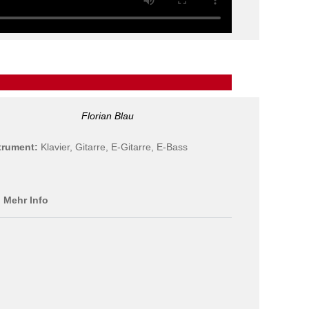
Florian Blau
trument:
Klavier,
Gitarre, E-Gitarre, E-Bass
Mehr Info