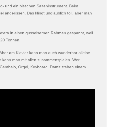
ag- und ein bisschen Saiteninstrument. Beim
 angerissen. Das klingt unglaublich toll, aber man
d extra in einen gusseisernen Rahmen gespannt, weil
u 20 Tonnen.
t. Aber am Klavier kann man auch wunderbar alleine
er kann man mit allen zusammenspielen. Wer
d: Cembalo, Orgel, Keyboard. Damit stehen einem