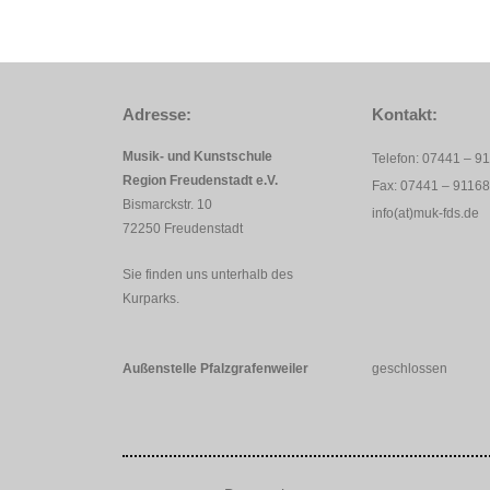
Adresse:
Kontakt:
Musik- und Kunstschule
Telefon: 07441 – 9
Region Freudenstadt e.V.
Fax: 07441 – 9116
Bismarckstr. 10
info(at)muk-fds.de
72250 Freudenstadt
Sie finden uns unterhalb des
Kurparks.
Außenstelle Pfalzgrafenweiler
geschlossen